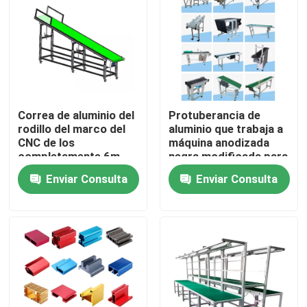
Productos
Perfil de aluminio industrial
Correa de aluminio del
Protuberancia de
Perfil de aluminio de la protuberancia
rodillo del marco del
aluminio que trabaja a
CNC de los
máquina anodizada
completamente 6m
negra modificada para
V perfil de aluminio de la ranura
para el puesto de
requisitos
Enviar Consulta
Enviar Consulta
trabajo
particulares del CNC
Perfil de aluminio de anodización
Perfil de aluminio modificado para requisitos particula
perfil del aluminio del CNC