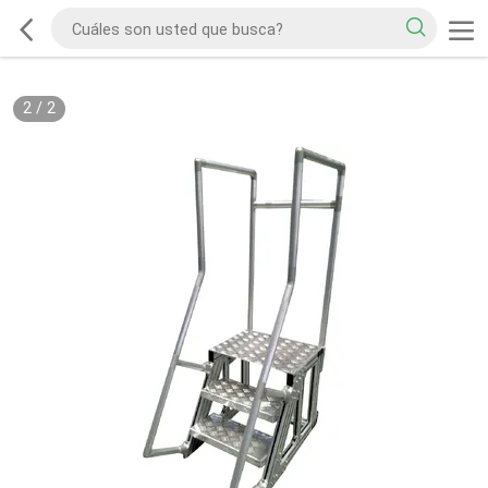
2
/
2