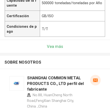
Capacidad de la f
500000 toneladas/toneladas por Año
uente
Certificación
GB/ISO
Condiciones de p
T/T
ago
Vea más
SOBRE NOSOTROS
SHANGHAI COMMON METAL
PRODUCTS CO., LTD perfil del
fabricante
No.88, HuanCheng North
Road,FengXian Shanghai City,
China. ,China