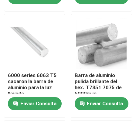
Productos
VR Show
Perfil de aluminio industrial
Perfil de aluminio de la protuberancia
6000 series 6063 T5
Barra de aluminio
sacaron la barra de
pulida brillante del
aluminio para la luz
hex. T7351 7075 de
llevada
6000m m
V perfil de aluminio de la ranura
Enviar Consulta
Enviar Consulta
Perfil de aluminio de anodización
Perfil de aluminio modificado para requisitos particula