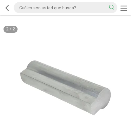
2
/
2