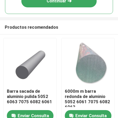
Continuar
Productos recomendados
Inicio
Barra sacada de
6000m m barra
aluminio pulida 5052
redonda de aluminio
Sobre nosotros
6063 7075 6082 6061
5052 6061 7075 6082
6063
Enviar Consulta
Enviar Consulta
Contactos